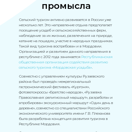
промысла
Сельский туризм активно развивается в России уже
несколько лет. Это направление отдыха предполагает
посещение усадеб и сельскохозяйственных ферм,
наблюдение за их жизнью, развлечения на природе,
катание на лошадях, участие в народных праздниках.
Такой вид туризма востребован и в Мордовии.
Организацией и развитием данного направления в
республике с 2012 года занимается
Республиканская
общественная организация содействия развитию
сельского туризма «Мордовская усадьба»
.
Совместно с управлением культуры Рузаевского
района был проведён межрегиональный
гастрономический фестиваль «Кургоня»,
фотовелокроссы «Братство народов», «Рузаевка
Православная: религиозный маршрут», разработан и
апробирован экскурсионный маршрут «Один день в
деревне», совместно со специалистами Российского
экономического университета имени Г.В. Плеханова
была разработана концепция развития туризма в
Республике Мордовия.