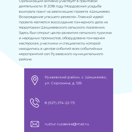
Организация активно участвует в грантовой
деятельности. В 2018 году Мордовская усадьба
выиграла грант на реализацию проекта «Шишкеево.
Возрождение угасшего ремесла». Главной идеей
проекта является воссоздание гончарного дела на
территории Шишкеевского сельского поселения.
Здесь был открыт центр развития сельского туризма
и народных промыслов, оборудована гончарная
мастерская, участники и специалисты которой
находились в центре событий всех событийных
мероприятий сел Рузаевского муниципального
района.
Рузаевский район, с. Шишкеево,
ул. Сорокина, д. 12Б
8 (927) 274-22-73
ruztur.ruzaevka@mail.ru