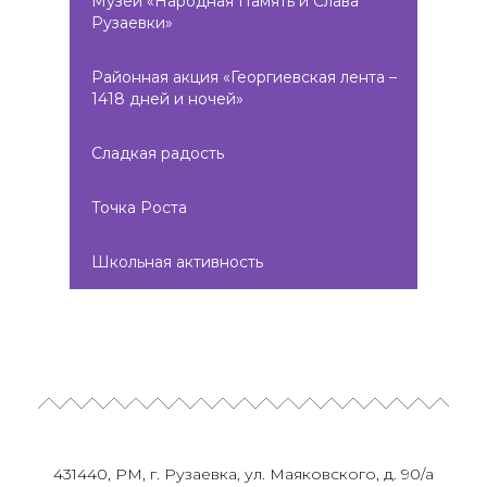
Музей «Народная Память и Слава
Рузаевки»
Районная акция «Георгиевская лента –
1418 дней и ночей»
Сладкая радость
Точка Роста
Школьная активность
431440, РМ, г. Рузаевка, ул. Маяковского, д. 90/а