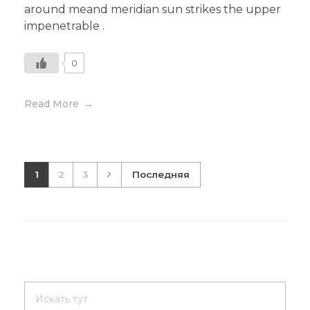
around meand meridian sun strikes the upper
impenetrable .
0
Read More
1
2
3
Последняя